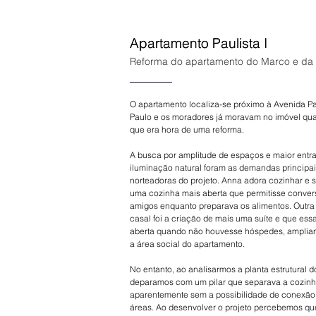
Apartamento Paulista I
Apartamento Paulista I
Reforma do apartamento do Marco e da
O apartamento localiza-se próximo à Avenida Pa
Paulo e os moradores já moravam no imóvel qu
que era hora de uma reforma.
A busca por amplitude de espaços e maior entr
iluminação natural foram as demandas principa
norteadoras do projeto. Anna adora cozinhar e se
uma cozinha mais aberta que permitisse conver
amigos enquanto preparava os alimentos. Outr
casal foi a criação de mais uma suíte e que ess
aberta quando não houvesse hóspedes, amplia
a área social do apartamento.
No entanto, ao analisarmos a planta estrutural do
deparamos com um pilar que separava a cozinh
aparentemente sem a possibilidade de conexã
áreas. Ao desenvolver o projeto percebemos qu