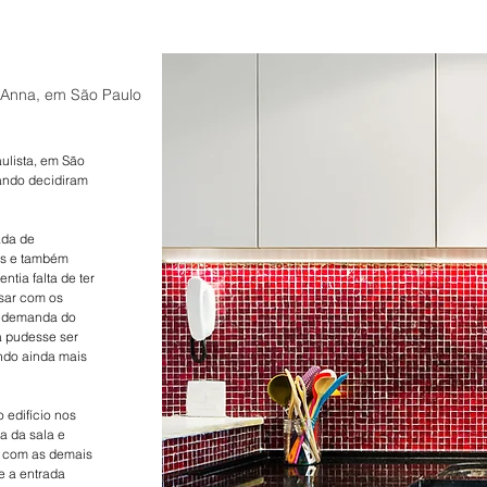
 Anna, em São Paulo
ulista, em São
ando decidiram
ada de
is e também
ntia falta de ter
sar com os
a demanda do
a pudesse ser
ndo ainda mais
 edifício nos
a da sala e
o com as demais
e a entrada