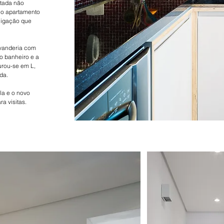
itada não
 o apartamento
ligação que
avanderia com
o banheiro e a
urou-se em L,
da.
la e o novo
a visitas.